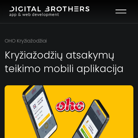
Open mai
OHO Kryžiažodžiai
Kryžiažodžių atsakymų
teikimo mobili aplikacija