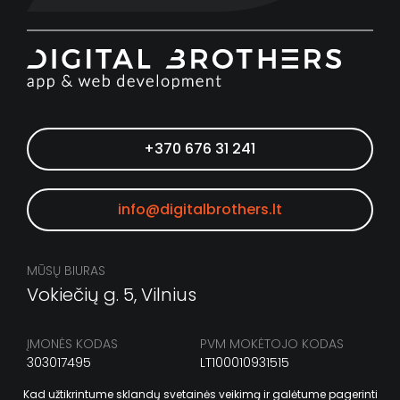
+370 676 31 241
info@digitalbrothers.lt
MŪSŲ BIURAS
Vokiečių g. 5, Vilnius
ĮMONĖS KODAS
PVM MOKĖTOJO KODAS
303017495
LT100010931515
Kad užtikrintume sklandų svetainės veikimą ir galėtume pagerinti