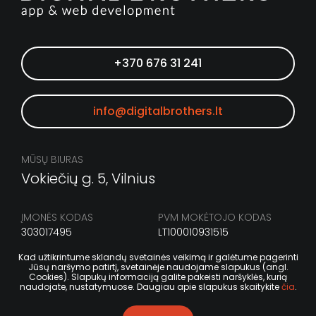
+370 676 31 241
info@digitalbrothers.lt
MŪSŲ BIURAS
Vokiečių g. 5, Vilnius
ĮMONĖS KODAS
PVM MOKĖTOJO KODAS
303017495
LT100010931515
Kad užtikrintume sklandų svetainės veikimą ir galėtume pagerinti
Jūsų naršymo patirtį, svetainėje naudojame slapukus (angl.
Cookies). Slapukų informaciją galite pakeisti naršyklės, kurią
naudojate, nustatymuose. Daugiau apie slapukus skaitykite
čia
.
Privatumo politika
©2023 DIGITAL BROTHERS. Visos teisės saugomos