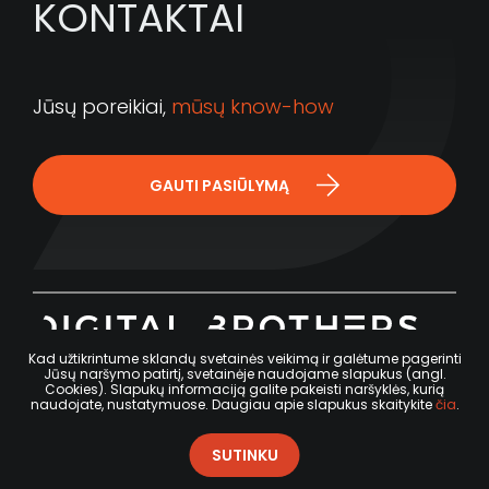
KONTAKTAI
Jūsų poreikiai,
mūsų know-how
GAUTI PASIŪLYMĄ
Kad užtikrintume sklandų svetainės veikimą ir galėtume pagerinti
Jūsų naršymo patirtį, svetainėje naudojame slapukus (angl.
Cookies). Slapukų informaciją galite pakeisti naršyklės, kurią
naudojate, nustatymuose. Daugiau apie slapukus skaitykite
čia
.
+370 676 31 241
SUTINKU