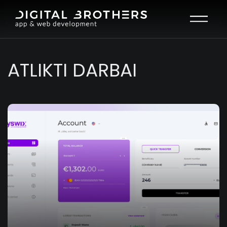
Open mai
ATLIKTI DARBAI