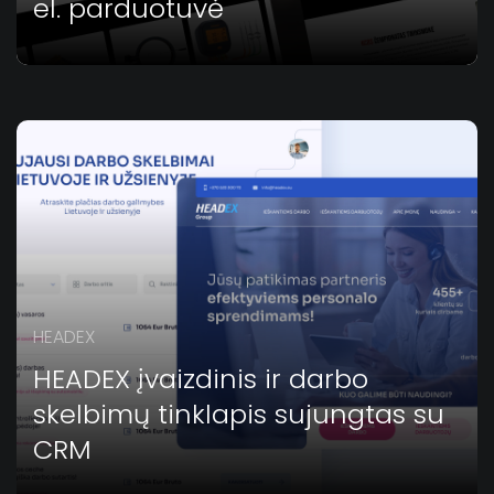
el. parduotuvė
HEADEX
HEADEX įvaizdinis ir darbo
skelbimų tinklapis sujungtas su
CRM