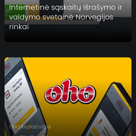
Internetinė sąskaitų išrašymo ir
valdymo svetainė Norvegijos
rinkai
OHO Kryžiažodžiai