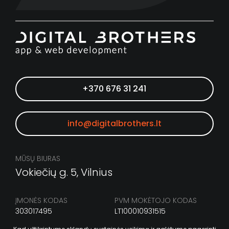
+370 676 31 241
info@digitalbrothers.lt
MŪSŲ BIURAS
Vokiečių g. 5, Vilnius
ĮMONĖS KODAS
PVM MOKĖTOJO KODAS
303017495
LT100010931515