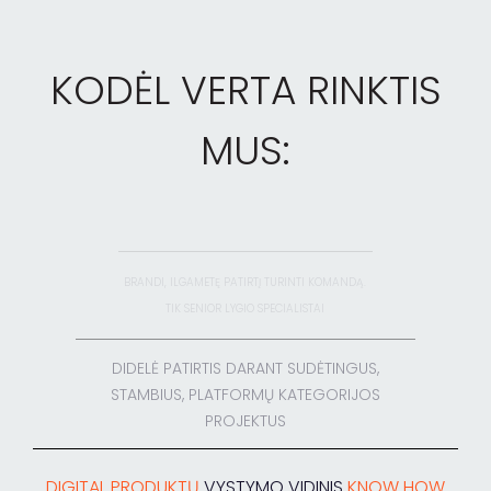
KODĖL VERTA RINKTIS
MUS:
BRANDI,
ILGAMETĘ PATIRTĮ
TURINTI KOMANDĄ.
TIK
SENIOR LYGIO SPECIALISTAI
DIDELĖ
PATIRTIS
DARANT SUDĖTINGUS,
STAMBIUS,
PLATFORMŲ KATEGORIJOS
PROJEKTUS
DIGITAL PRODUKTŲ
VYSTYMO VIDINIS
KNOW HOW